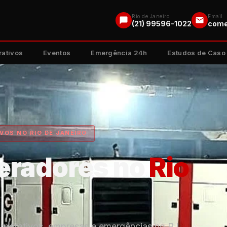
Rio de Janeiro
Email
(21) 99596-1022
come
rativos
Eventos
Emergência 24h
Estudos de Caso
VOS NO RIO DE JANEIRO
eradores no
Rio
rporativos, empresas e emergências no RJ.