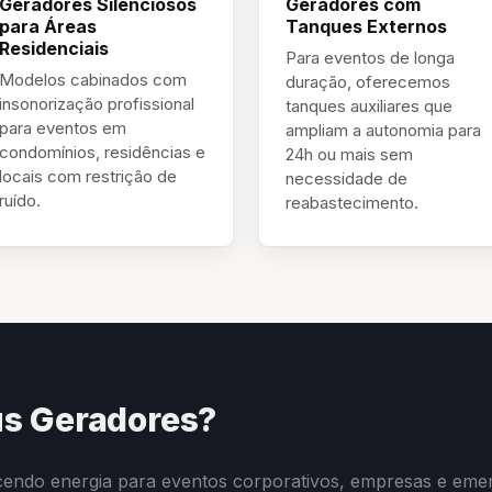
Geradores Silenciosos
Geradores com
para Áreas
Tanques Externos
Residenciais
Para eventos de longa
Modelos cabinados com
duração, oferecemos
insonorização profissional
tanques auxiliares que
para eventos em
ampliam a autonomia para
condomínios, residências e
24h ou mais sem
locais com restrição de
necessidade de
ruído.
reabastecimento.
us Geradores?
cendo energia para eventos corporativos, empresas e emer