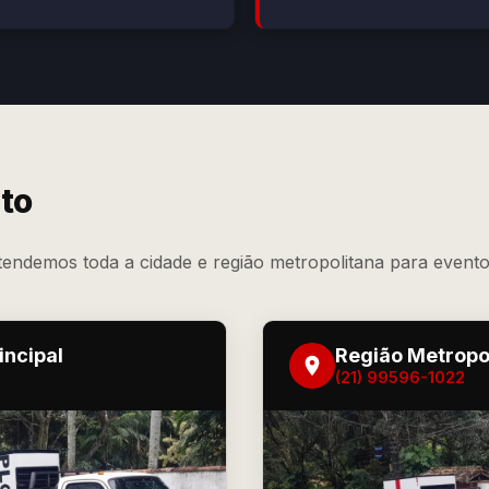
to
atendemos toda a cidade e região metropolitana para event
incipal
Região Metropol
(21) 99596-1022