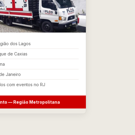
egião dos Lagos
que de Caxias
ana
 de Janeiro
dos com eventos no RJ
ento — Região Metropolitana