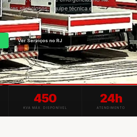
adores silenciosos, equipe técnica e
Ver Serviços no RJ
450
24h
KVA MÁX. DISPONÍVEL
ATENDIMENTO