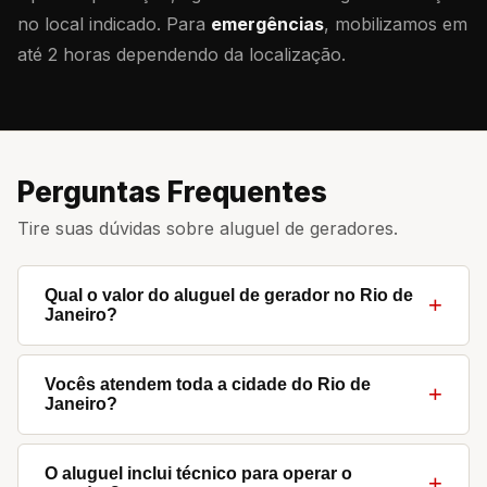
no local indicado. Para
emergências
, mobilizamos em
até 2 horas dependendo da localização.
Perguntas Frequentes
Tire suas dúvidas sobre aluguel de geradores.
Qual o valor do aluguel de gerador no Rio de
+
Janeiro?
O valor varia conforme a potência (25 kVA a 450
kVA), o período de locação e o tipo de aplicação.
Vocês atendem toda a cidade do Rio de
+
Janeiro?
Entre em contato pelo WhatsApp (21) 99596-1022
para um orçamento personalizado e sem
Sim. Atendemos toda a cidade do Rio de Janeiro,
compromisso. Respondemos em minutos.
incluindo Zona Sul, Barra da Tijuca, Centro, Zona
O aluguel inclui técnico para operar o
+