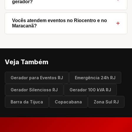
gerador?
Norte e todas as regiões. Também cobrimos Grande
Rio, Baixada Fluminense e Região Serrana.
Sim. Todos os atendimentos incluem nossos
técnicos para instalação, operação e monitoramento
Vocês atendem eventos no Riocentro e no
+
Maracanã?
durante todo o período de locação.
Sim. Temos ampla experiência em grandes venues
do Rio de Janeiro, incluindo Riocentro, Jeunesse
Arena, Maracanã, Marina da Glória e outros espaços
de grande porte.
Veja Também
Gerador para Eventos RJ
Emergência 24h RJ
Gerador Silencioso RJ
Gerador 100 kVA RJ
Barra da Tijuca
Copacabana
Zona Sul RJ